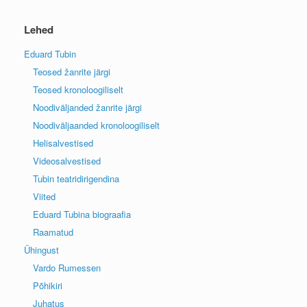
Lehed
Eduard Tubin
Teosed žanrite järgi
Teosed kronoloogiliselt
Noodiväljanded žanrite järgi
Noodiväljaanded kronoloogiliselt
Helisalvestised
Videosalvestised
Tubin teatridirigendina
Viited
Eduard Tubina biograafia
Raamatud
Ühingust
Vardo Rumessen
Põhikiri
Juhatus