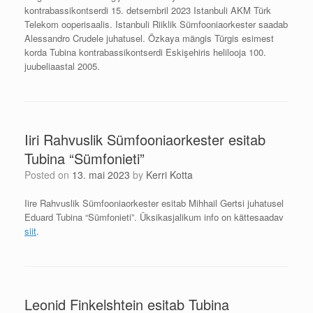
kontrabassikontserdi 15. detsembril 2023 Istanbuli AKM Türk
Telekom ooperisaalis. Istanbuli Riiklik Sümfooniaorkester saadab
Alessandro Crudele juhatusel. Özkaya mängis Türgis esimest
korda Tubina kontrabassikontserdi Eskişehiris helilooja 100.
juubeliaastal 2005.
Iiri Rahvuslik Sümfooniaorkester esitab
Tubina “Sümfonieti”
Posted on
13. mai 2023
by
Kerri Kotta
Iire Rahvuslik Sümfooniaorkester esitab Mihhail Gertsi juhatusel
Eduard Tubina “Sümfonieti”. Üksikasjalikum info on kättesaadav
siit
.
Leonid Finkelshtein esitab Tubina