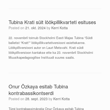
Tubina Krati süit löökpillikvarteti esituses
Posted on
21. okt. 2024
by
Kerri Kotta
22. novembril toimub Stockholmi Eesti Majas Tubina “Süidi
balletist “Kratt”” löökpillikvartetiversiooni esiettekanne.
Löökpilliversiooni autor on Lauri Metsvahi. Krati süidi
löökpilliversioon kantakse ette ka 23. novembril Stockholmi
Muusikapedagoogilise Instituudi suures saalis.
Onur Özkaya esitab Tubina
kontrabassikontserdi
Posted on
28. sept. 2023
by
Kerri Kotta
Türgi kontrabassimängija Onur Özkaya esitab Tubina