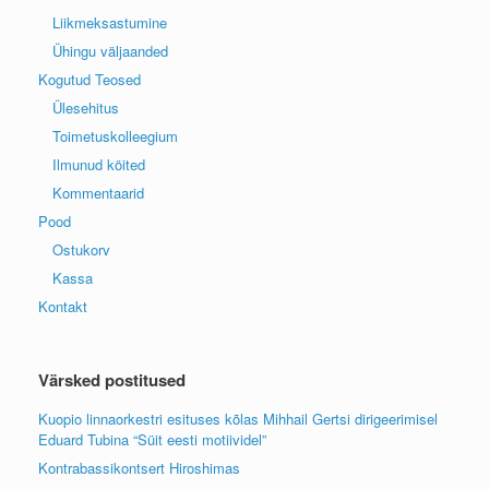
Liikmeksastumine
Ühingu väljaanded
Kogutud Teosed
Ülesehitus
Toimetuskolleegium
Ilmunud köited
Kommentaarid
Pood
Ostukorv
Kassa
Kontakt
Värsked postitused
Kuopio linnaorkestri esituses kõlas Mihhail Gertsi dirigeerimisel
Eduard Tubina “Süit eesti motiividel”
Kontrabassikontsert Hiroshimas