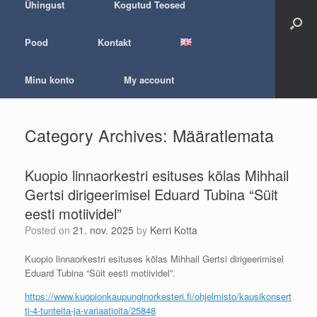
Ühingust
Kogutud Teosed
Pood
Kontakt
Minu konto
My account
Category Archives:
Määratlemata
Kuopio linnaorkestri esituses kõlas Mihhail
Gertsi dirigeerimisel Eduard Tubina “Süit
eesti motiividel”
Posted on
21. nov. 2025
by
Kerri Kotta
Kuopio linnaorkestri esituses kõlas Mihhail Gertsi dirigeerimisel
Eduard Tubina “Süit eesti motiividel”.
https://www.kuopionkaupunginorkesteri.fi/ohjelmisto/kausikonsert
ti-4-tunteita-ja-variaatioita/25848