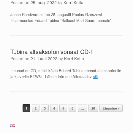
Posted on
25. aug. 2022
by
Kerri Kotta
Johan Randvere esitab 25. augustil Poolas Rzeszowi
filharmoonias Eduard Tubina “Ballaadi Mart Saare teemale”.
Tubina altsaksofonisonaat CD-l
Posted on
21. juuni 2022
by
Kerri Kotta
Ilmunud on CD, millel kõlab Eduard Tubina sonaat altsaksofonile
ja klaverile ETW61. Lähem info on kättesaadav
siit
.
Post navigation
1
2
3
4
5
6
…
20
Järgmine »