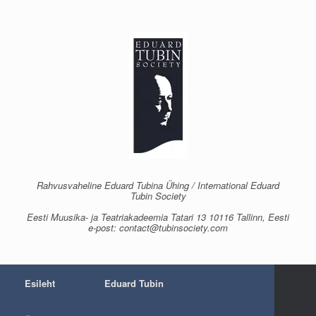
Skip
to
content
Rahvusvaheline Eduard Tubina Ühing / International Eduard
Tubin Society
Eesti Muusika- ja Teatriakadeemia Tatari 13 10116 Tallinn, Eesti
e-post: contact@tubinsociety.com
Esileht
Eduard Tubin