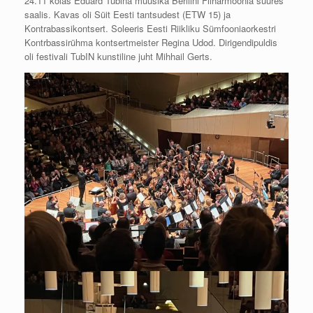
24.11 kõlas Eduard Tubina muusika Berliini Filharmoonia suures
saalis. Kavas oli Süit Eesti tantsudest (ETW 15) ja
Kontrabassikontsert. Soleeris Eesti Riikliku Sümfooniaorkestri
Kontrbassirühma kontsertmeister Regina Udod. Dirigendipuldis
oli festivali TubIN kunstiline juht Mihhail Gerts.