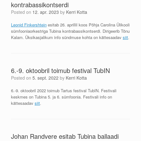
kontrabassikontserdi
Posted on
12. apr. 2023
by
Kerri Kotta
Leonid Finkershtein
esitab 26. aprillil koos Põhja Carolina Ülikooli
sümfooniaorkestriga Tubina kontrabassikontserdi. Dirigeerib Tõnu
Kalam. Üksikasjalikum info sündmuse kohta on kättesaadav
siit
.
6.-9. oktoobril toimub festival TubIN
Posted on
5. sept. 2022
by
Kerri Kotta
6.-9. oktoobril 2022 toimub Tartus festival TubIN. Festivali
keskmes on Tubina 5. ja 6. sümfoonia. Festivali info on
kättesaadav
siit
.
Johan Randvere esitab Tubina ballaadi