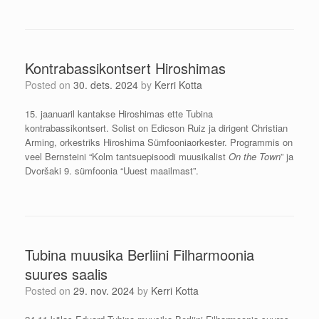
Kontrabassikontsert Hiroshimas
Posted on
30. dets. 2024
by
Kerri Kotta
15. jaanuaril kantakse Hiroshimas ette Tubina
kontrabassikontsert. Solist on Edicson Ruiz ja dirigent Christian
Arming, orkestriks Hiroshima Sümfooniaorkester. Programmis on
veel Bernsteini “Kolm tantsuepisoodi muusikalist
On the Town
” ja
Dvoršaki 9. sümfoonia “Uuest maailmast”.
Tubina muusika Berliini Filharmoonia
suures saalis
Posted on
29. nov. 2024
by
Kerri Kotta