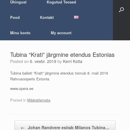
Ühingust
Kogutud Teosed
Pood
Kontakt
Minu konto
My account
Tubina “Krati” järgmine etendus Estonias
Posted on
6. veebr. 2019
by
Kerri Kotta
Tubina balleti “Kratt” järgmine etendus toimub 8. mail 2019
Rahvusooperis Estonia.
www.opera.ee
Posted in
Määratlemata
.
Post navigation
←
Johan Randvere esitab Milanos Tubina…