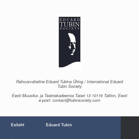
Skip
to
content
Rahvusvaheline Eduard Tubina Ühing / International Eduard
Tubin Society
Eesti Muusika- ja Teatriakadeemia Tatari 13 10116 Tallinn, Eesti
e-post: contact@tubinsociety.com
Esileht
Eduard Tubin