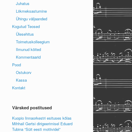
Juhatus
Liikmeksastumine
Ühingu väljaanded
Kogutud Teosed
Ülesehitus
Toimetuskolleegium
Ilmunud köited
Kommentaarid
Pood
Ostukorv
Kassa
Kontakt
Värsked postitused
Kuopio linnaorkestri esituses kõlas
Mihhail Gertsi dirigeerimisel Eduard
Tubina “Süit eesti motiividel”