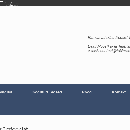
Rahvusvaheline Eduard Tu
Eesti Muusika- ja Teatria
e-post: contact@tubinso
ingust
Kogutud Teosed
Pood
Kontakt
 sümfooniat