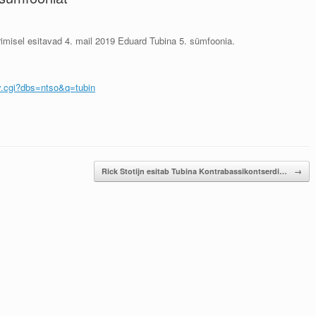
rimisel esitavad 4. mail 2019 Eduard Tubina 5. sümfoonia.
ry.cgi?dbs=ntso&q=tubin
Rick Stotijn esitab Tubina Kontrabassikontserdi…
→