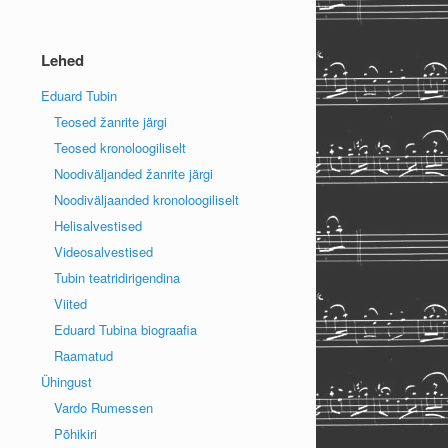
Lehed
Eduard Tubin
Teosed žanrite järgi
Teosed kronoloogiliselt
Noodiväljanded žanrite järgi
Noodiväljaanded kronoloogiliselt
Helisalvestised
Videosalvestised
Tubin teatridirigendina
Viited
Eduard Tubina biograafia
Raamatud
Ühingust
Vardo Rumessen
Põhikiri