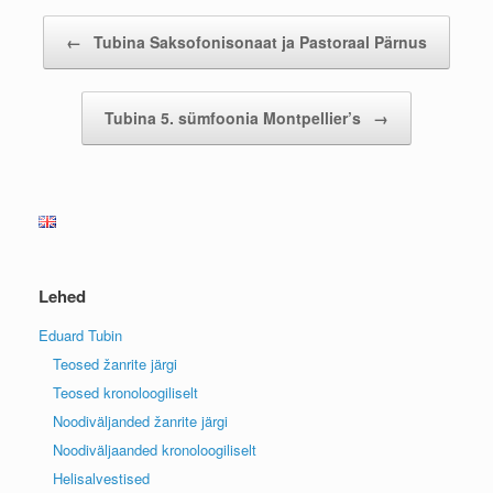
Post navigation
←
Tubina Saksofonisonaat ja Pastoraal Pärnus
Tubina 5. sümfoonia Montpellier’s
→
Lehed
Eduard Tubin
Teosed žanrite järgi
Teosed kronoloogiliselt
Noodiväljanded žanrite järgi
Noodiväljaanded kronoloogiliselt
Helisalvestised