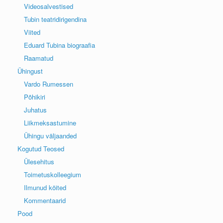
Videosalvestised
Tubin teatridirigendina
Viited
Eduard Tubina biograafia
Raamatud
Ühingust
Vardo Rumessen
Põhikiri
Juhatus
Liikmeksastumine
Ühingu väljaanded
Kogutud Teosed
Ülesehitus
Toimetuskolleegium
Ilmunud köited
Kommentaarid
Pood