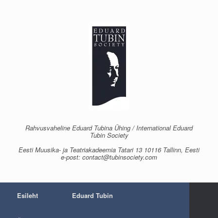
Skip
to
content
Rahvusvaheline Eduard Tubina Ühing / International Eduard
Tubin Society
Eesti Muusika- ja Teatriakadeemia Tatari 13 10116 Tallinn, Eesti
e-post: contact@tubinsociety.com
Esileht
Eduard Tubin