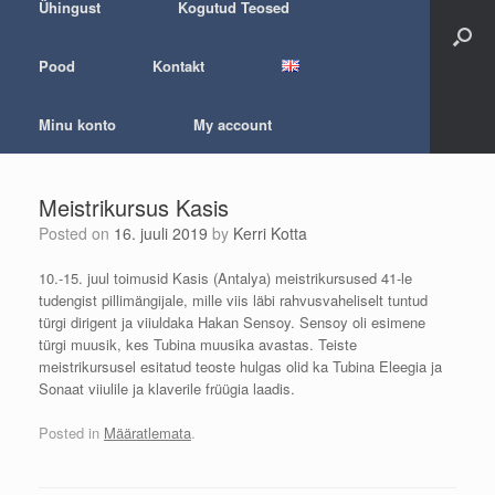
Ühingust
Kogutud Teosed
Pood
Kontakt
Minu konto
My account
Meistrikursus Kasis
Posted on
16. juuli 2019
by
Kerri Kotta
10.-15. juul toimusid Kasis (Antalya) meistrikursused 41-le
tudengist pillimängijale, mille viis läbi rahvusvaheliselt tuntud
türgi dirigent ja viiuldaka Hakan Sensoy. Sensoy oli esimene
türgi muusik, kes Tubina muusika avastas. Teiste
meistrikursusel esitatud teoste hulgas olid ka Tubina Eleegia ja
Sonaat viiulile ja klaverile früügia laadis.
Posted in
Määratlemata
.