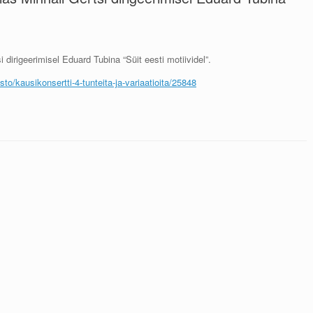
 dirigeerimisel Eduard Tubina “Süit eesti motiividel”.
to/kausikonsertti-4-tunteita-ja-variaatioita/25848