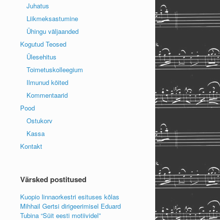
Juhatus
Liikmeksastumine
Ühingu väljaanded
Kogutud Teosed
Ülesehitus
Toimetuskolleegium
Ilmunud köited
Kommentaarid
Pood
Ostukorv
Kassa
Kontakt
Värsked postitused
Kuopio linnaorkestri esituses kõlas
Mihhail Gertsi dirigeerimisel Eduard
Tubina “Süit eesti motiividel”