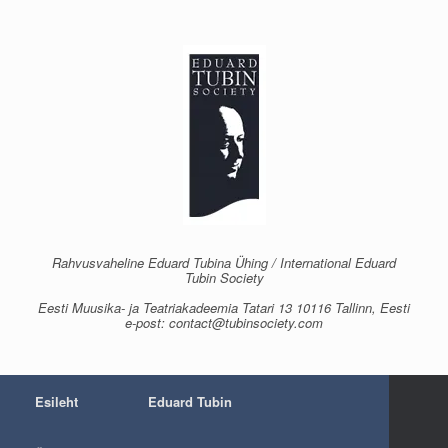
Skip
to
content
Rahvusvaheline Eduard Tubina Ühing / International Eduard
Tubin Society
Eesti Muusika- ja Teatriakadeemia Tatari 13 10116 Tallinn, Eesti
e-post: contact@tubinsociety.com
Esileht
Eduard Tubin