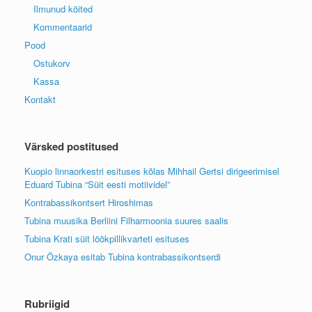
Ilmunud köited
Kommentaarid
Pood
Ostukorv
Kassa
Kontakt
Värsked postitused
Kuopio linnaorkestri esituses kõlas Mihhail Gertsi dirigeerimisel
Eduard Tubina “Süit eesti motiividel”
Kontrabassikontsert Hiroshimas
Tubina muusika Berliini Filharmoonia suures saalis
Tubina Krati süit löökpillikvarteti esituses
Onur Özkaya esitab Tubina kontrabassikontserdi
Rubriigid