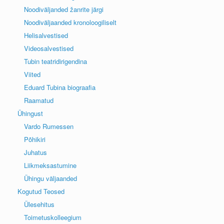
Noodiväljanded žanrite järgi
Noodiväljaanded kronoloogiliselt
Helisalvestised
Videosalvestised
Tubin teatridirigendina
Viited
Eduard Tubina biograafia
Raamatud
Ühingust
Vardo Rumessen
Põhikiri
Juhatus
Liikmeksastumine
Ühingu väljaanded
Kogutud Teosed
Ülesehitus
Toimetuskolleegium