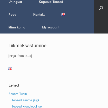
Ühingust
Kogutud Teosed
Pood
Kontakt
Minu konto
My account
Liikmeksastumine
[ninja_form id=4]
Lehed
Eduard Tubin
Teosed žanrite järgi
Teosed kronoloogiliselt