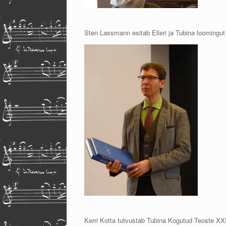
Sten Lassmann esitab Elleri ja Tubina loomingut
Kerri Kotta tutvustab Tubina Kogutud Teoste XX