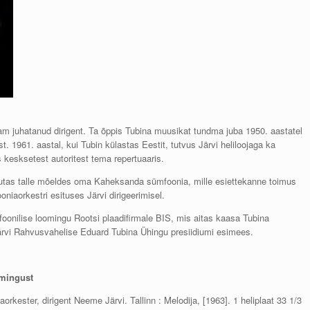
m juhatanud dirigent. Ta õppis Tubina muusikat tundma juba 1950. aastatel
t. 1961. aastal, kui Tubin külastas Eestit, tutvus Järvi heliloojaga ka
ks kesksetest autoritest tema repertuaaris.
irjutas talle mõeldes oma Kaheksanda sümfoonia, mille esiettekanne toimus
niaorkestri esituses Järvi dirigeerimisel.
foonilise loomingu Rootsi plaadifirmale BIS, mis aitas kaasa Tubina
ärvi Rahvusvahelise Eduard Tubina Ühingu presiidiumi esimees.
omingust
orkester, dirigent Neeme Järvi. Tallinn : Melodija, [1963]. 1 heliplaat 33 1/3