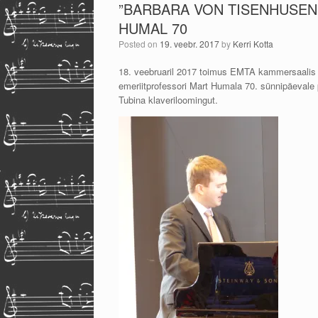
”BARBARA VON TISENHUSENI”
HUMAL 70
Posted on
19. veebr. 2017
by
Kerri Kotta
18. veebruaril 2017 toimus EMTA kammersaalis
emeriitprofessori Mart Humala 70. sünnipäevale
Tubina klaveriloomingut.