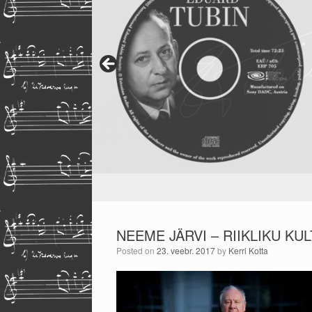
NEEME JÄRVI – RIIKLIKU K
Posted on
23. veebr. 2017
by
Kerri Kotta