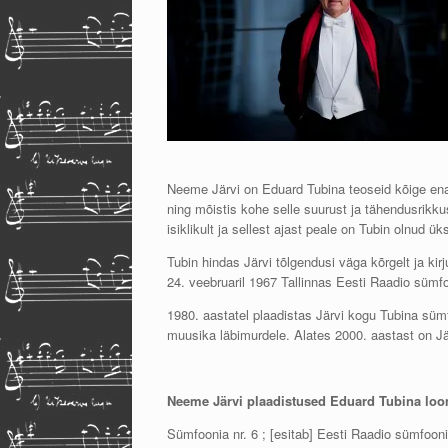
Neeme Järvi on Eduard Tubina teoseid kõige ena
ning mõistis kohe selle suurust ja tähendusrikkus
isiklikult ja sellest ajast peale on Tubin olnud ü
Tubin hindas Järvi tõlgendusi väga kõrgelt ja k
24. veebruaril 1967 Tallinnas Eesti Raadio sümfoo
1980. aastatel plaadistas Järvi kogu Tubina süm
muusika läbimurdele. Alates 2000. aastast on J
Neeme Järvi plaadistused Eduard Tubina lo
Sümfoonia nr. 6 ; [esitab] Eesti Raadio sümfoonia