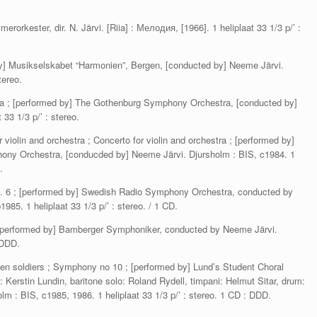
erorkester, dir. N. Järvi. [Riia] : Мелодия, [1966]. 1 heliplaat 33 1/3 p/’ :
 by] Musikselskabet “Harmonien”, Bergen, [conducted by] Neeme Järvi.
tereo.
ta ; [performed by] The Gothenburg Symphony Orchestra, [conducted by]
33 1/3 p/’ : stereo.
 violin and orchestra ; Concerto for violin and orchestra ; [performed by]
hony Orchestra, [conducded by] Neeme Järvi. Djursholm : BIS, c1984. 1
.
. 6 ; [performed by] Swedish Radio Symphony Orchestra, conducted by
5. 1 heliplaat 33 1/3 p/’ : stereo. / 1 CD.
 ; [performed by] Bamberger Symphoniker, conducted by Neeme Järvi.
 DDD.
len soldiers ; Symphony no 10 ; [performed by] Lund’s Student Choral
: Kerstin Lundin, baritone solo: Roland Rydell, timpani: Helmut Sitar, drum:
m : BIS, c1985, 1986. 1 heliplaat 33 1/3 p/’ : stereo. 1 CD : DDD.