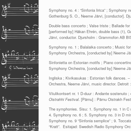
Symphony no. 4 : “Sinfonia lirica” ; Symphony n
Gothenburg S. O., Neeme Järvi, [conductor]. D
Double bass concerto ; Valse triste ; Ballade for 
[performed by] Håkan Ehrén, double bass (1), G
Järvi, conductor. Djursholm : Grammofon AB B
Symphony no. 1 ; Balalaika concerto ; Music for
Symphony Orchestra, [conducted by] Neeme Jär
Sinfonietta on Estonian motifs ; Piano concerti
Symphony Orchestra, [conducted by] Neeme Jär
Ingliska ; Kivikasukas : Estonian folk dances. –
Orchestra, Neeme Järvi, music director. Detroit
Viiulikontsert nr. 1 D-duur : Andante sostenuto ; e
Oistrahhi Festival
. [Pärnu] : Pärnu Oistrakh Fest
The symphonies. Sisu: 1. Symphony no. 1 in C m
4. Symphony no. 6 ; 5. Symphony no. 3 in D mino
Symphony no. 9 “Sinfonia semplice” ; 9. Toccata
“Kratt”. Esitajad: Swedish Radio Symphony Orc