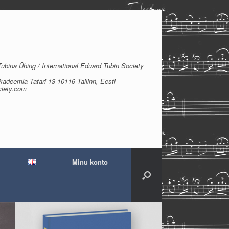
bina Ühing / International Eduard Tubin Society
kadeemia Tatari 13 10116 Tallinn, Eesti
ciety.com
Minu konto