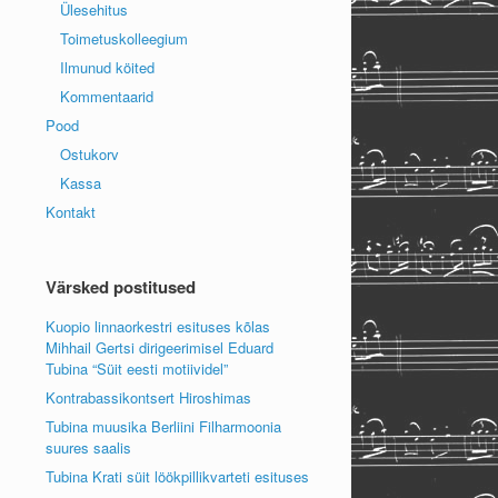
Ülesehitus
Toimetuskolleegium
Ilmunud köited
Kommentaarid
Pood
Ostukorv
Kassa
Kontakt
Värsked postitused
Kuopio linnaorkestri esituses kõlas
Mihhail Gertsi dirigeerimisel Eduard
Tubina “Süit eesti motiividel”
Kontrabassikontsert Hiroshimas
Tubina muusika Berliini Filharmoonia
suures saalis
Tubina Krati süit löökpillikvarteti esituses