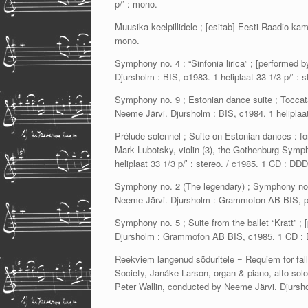
p/’ : mono.
Muusika keelpillidele ; [esitab] Eesti Raadio kamm
mono.
Symphony no. 4 : “Sinfonia lirica” ; [performed
Djursholm : BIS, c1983. 1 heliplaat 33 1/3 p/’ : s
Symphony no. 9 ; Estonian dance suite ; Tocca
Neeme Järvi. Djursholm : BIS, c1984. 1 heliplaat 
Prélude solennel ; Suite on Estonian dances : for
Mark Lubotsky, violin (3), the Gothenburg Symp
heliplaat 33 1/3 p/’ : stereo. / c1985. 1 CD : DDD
Symphony no. 2 (The legendary) ; Symphony no
Neeme Järvi. Djursholm : Grammofon AB BIS, p198
Symphony no. 5 ; Suite from the ballet “Kratt”
Djursholm : Grammofon AB BIS, c1985. 1 CD :
Reekviem langenud sõduritele = Requiem for fal
Society, Janåke Larson, organ & piano, alto solo
Peter Wallin, conducted by Neeme Järvi. Djurshol