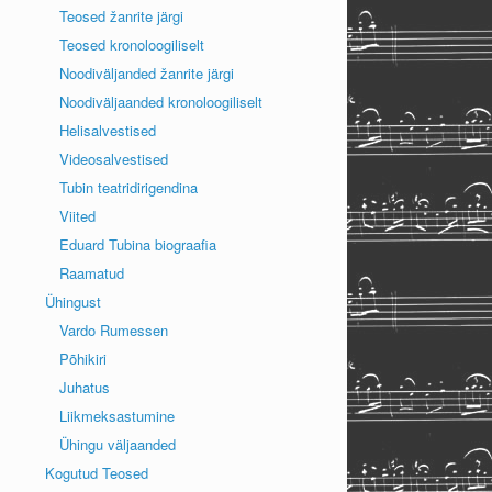
Teosed žanrite järgi
Teosed kronoloogiliselt
Noodiväljanded žanrite järgi
Noodiväljaanded kronoloogiliselt
Helisalvestised
Videosalvestised
Tubin teatridirigendina
Viited
Eduard Tubina biograafia
Raamatud
Ühingust
Vardo Rumessen
Põhikiri
Juhatus
Liikmeksastumine
Ühingu väljaanded
Kogutud Teosed