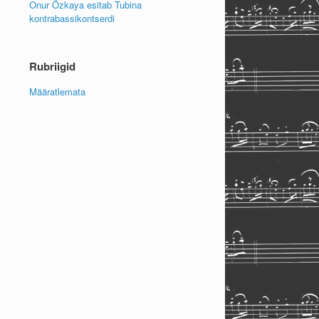
Onur Özkaya esitab Tubina
kontrabassikontserdi
Rubriigid
Määratlemata