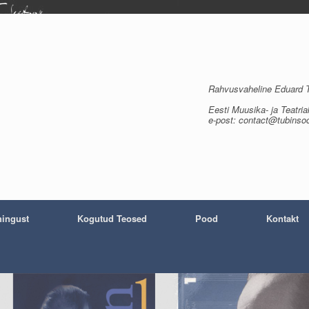
Rahvusvaheline Eduard Tu
Eesti Muusika- ja Teatria
e-post: contact@tubinso
ingust
Kogutud Teosed
Pood
Kontakt