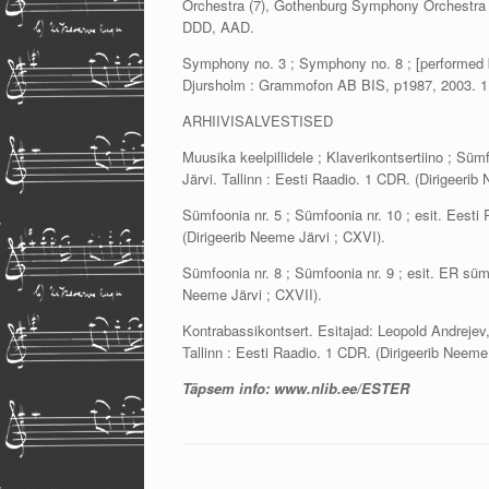
Orchestra (7), Gothenburg Symphony Orchestra (
DDD, AAD.
Symphony no. 3 ; Symphony no. 8 ; [performed
Djursholm : Grammofon AB BIS, p1987, 2003. 
ARHIIVISALVESTISED
Muusika keelpillidele ; Klaverikontsertiino ; Süm
Järvi. Tallinn : Eesti Raadio. 1 CDR. (Dirigeerib
Sümfoonia nr. 5 ; Sümfoonia nr. 10 ; esit. Eesti 
(Dirigeerib Neeme Järvi ; CXVI).
Sümfoonia nr. 8 ; Sümfoonia nr. 9 ; esit. ER sümfo
Neeme Järvi ; CXVII).
Kontrabassikontsert. Esitajad: Leopold Andrejev,
Tallinn : Eesti Raadio. 1 CDR. (Dirigeerib Neeme
Täpsem info: www.nlib.ee/ESTER