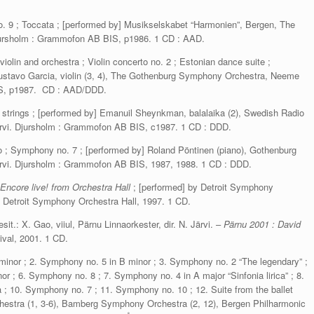
o. 9 ; Toccata ; [performed by] Musikselskabet “Harmonien”, Bergen, The
jursholm : Grammofon AB BIS, p1986. 1 CD : AAD.
violin and orchestra ; Violin concerto no. 2 ; Estonian dance suite ;
ustavo Garcia, violin (3, 4), The Gothenburg Symphony Orchestra, Neeme
IS, p1987. CD : AAD/DDD.
 strings ; [performed by] Emanuil Sheynkman, balalaika (2), Swedish Radio
vi. Djursholm : Grammofon AB BIS, c1987. 1 CD : DDD.
no ; Symphony no. 7 ; [performed by] Roland Pöntinen (piano), Gothenburg
vi. Djursholm : Grammofon AB BIS, 1987, 1988. 1 CD : DDD.
Encore live! from Orchestra Hall
; [performed] by Detroit Symphony
 : Detroit Symphony Orchestra Hall, 1997. 1 CD.
sit.: X. Gao, viiul, Pärnu Linnaorkester, dir. N. Järvi. –
Pärnu 2001 : David
ival, 2001. 1 CD.
inor ; 2. Symphony no. 5 in B minor ; 3. Symphony no. 2 “The legendary” ;
r ; 6. Symphony no. 8 ; 7. Symphony no. 4 in A major “Sinfonia lirica” ; 8.
 ; 10. Symphony no. 7 ; 11. Symphony no. 10 ; 12. Suite from the ballet
hestra (1, 3-6), Bamberg Symphony Orchestra (2, 12), Bergen Philharmonic