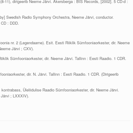
8-11), dirigeerib Neeme Järvi. Åkersberga : BIS Records, [2002]. 5 CD-d :
 by] Swedish Radio Symphony Orchestra, Neeme Järvi, conductor.
1 CD : DDD.
foonia nr. 2 (Legendaarne). Esit. Eesti Riiklik Sümfooniaorkester, dir. Neeme
 Neeme Järvi ; CXV).
Riiklik Sümfooniaorkester, dir. Neeme Järvi. Tallinn : Eesti Raadio. 1 CDR.
oniaorkester, dir. N. Järvi. Tallinn : Eesti Raadio. 1 CDR. (Dirigeerib
 kontrabass, Üleliidulise Raadio Sümfooniaorkester, dir. Neeme Järvi.
 Järvi ; LXXXIV).