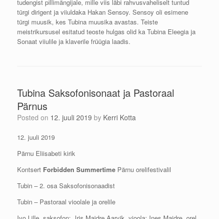
tudengist pillimängijale, mille viis läbi rahvusvaheliselt tuntud
türgi dirigent ja viiuldaka Hakan Sensoy. Sensoy oli esimene
türgi muusik, kes Tubina muusika avastas. Teiste
meistrikursusel esitatud teoste hulgas olid ka Tubina Eleegia ja
Sonaat viiulile ja klaverile früügia laadis.
Tubina Saksofonisonaat ja Pastoraal
Pärnus
Posted on
12. juuli 2019
by
Kerri Kotta
12. juuli 2019
Pärnu Eliisabeti kirik
Kontsert
Forbidden Summertime
Pärnu orelifestivalil
Tubin – 2. osa Saksofonisonaadist
Tubin – Pastoraal vioolale ja orelile
Ivo Lille, saksofon; Iris Maidre Aarvik, vioola; Ines Maidre, orel