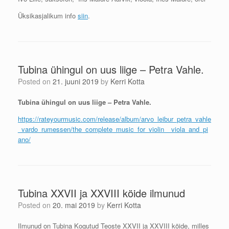
Üksikasjalikum info
siin
.
Tubina ühingul on uus liige – Petra Vahle.
Posted on
21. juuni 2019
by
Kerri Kotta
Tubina ühingul on uus liige – Petra Vahle.
https://rateyourmusic.com/release/album/arvo_leibur_petra_vahle
_vardo_rumessen/the_complete_music_for_violin__viola_and_pi
ano/
Tubina XXVII ja XXVIII köide ilmunud
Posted on
20. mai 2019
by
Kerri Kotta
Ilmunud on Tubina Kogutud Teoste XXVII ja XXVIII köide, milles