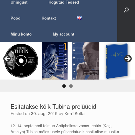
Ühingust
Kogutud Teosed
Pood
Kontakt
Minu konto
My account
Esitatakse kõik Tubina prelüüdid
Posted on
30. aug. 2019
by
Kerri Kotta
12.-14. septembril toimub Antiphellose vanas teatris (Kaş,
Antalya) Tubina mälestusele pühendatud klassikalise muusika