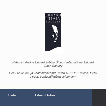
Skip
to
content
Rahvusvaheline Eduard Tubina Ühing / International Eduard
Tubin Society
Eesti Muusika- ja Teatriakadeemia Tatari 13 10116 Tallinn, Eesti
e-post: contact@tubinsociety.com
Esileht
Eduard Tubin