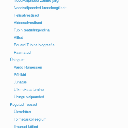
Noodiväljanded žanrite järgi
Noodiväljaanded kronoloogiliselt
Helisalvestised
Videosalvestised
Tubin teatridirigendina
Viited
Eduard Tubina biograafia
Raamatud
Ühingust
Vardo Rumessen
Põhikiri
Juhatus
Liikmeksastumine
Ühingu väljaanded
Kogutud Teosed
Ülesehitus
Toimetuskolleegium
Ilmunud köited