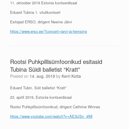
11. oktoober 2019 Estonia kontserdisaal
Eduard Tubina 1. viiulikontsert
Esitajad ERSO, dirigent Neeme Järvi
https://www.erso.ee/?concert=jarvi-ja-hemsing
Rootsi Puhkpillisümfoonikud esitasid
Tubina Süidi balletist “Kratt”
Posted on
14. aug. 2019
by
Kerri Kotta
Eduard Tubin. Süit balletist “Kratt”
23. aprill 2019, Estonia kontserdisaal
Rootsi Puhkpillisümfoonikud, dirigent Cathrine Winnes
https://www.youtube.com/watch?v=AE3lJSv_4fM