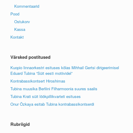
Kommentaarid
Pood
Ostukorv
Kassa
Kontakt
Värsked postitused
Kuopio linnaorkestri esituses kõlas Mihhail Gertsi dirigeerimisel
Eduard Tubina “Süit eesti motiividel”
Kontrabassikontsert Hiroshimas
Tubina muusika Berliini Filharmoonia suures saalis
Tubina Krati süit löökpillikvarteti esituses
Onur Özkaya esitab Tubina kontrabassikontserdi
Rubriigid