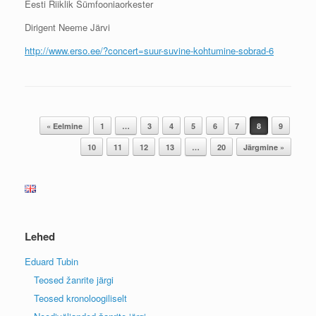
Eesti Riiklik Sümfooniaorkester
Dirigent Neeme Järvi
http://www.erso.ee/?concert=suur-suvine-kohtumine-sobrad-6
Post navigation
« Eelmine
1
…
3
4
5
6
7
8
9
10
11
12
13
…
20
Järgmine »
Lehed
Eduard Tubin
Teosed žanrite järgi
Teosed kronoloogiliselt