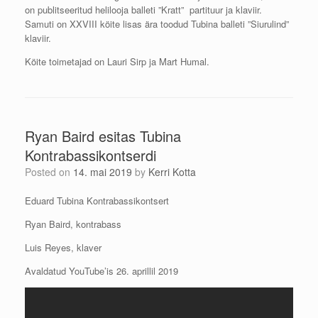
on publitseeritud helilooja balleti ”Kratt” partituur ja klaviir.
Samuti on XXVIII köite lisas ära toodud Tubina balleti ”Siurulind”
klaviir.
Köite toimetajad on Lauri Sirp ja Mart Humal.
Ryan Baird esitas Tubina
Kontrabassikontserdi
Posted on
14. mai 2019
by
Kerri Kotta
Eduard Tubina Kontrabassikontsert
Ryan Baird, kontrabass
Luis Reyes, klaver
Avaldatud YouTube’is 26. aprillil 2019