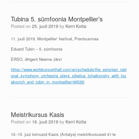
Tubina 5. sümfoonia Montpellier’s
Posted on
25. juuli 2019
by
Kerri Kotta
11. juuli 2019, Montpellier’ festival, Prantsusmaa
Eduard Tubin – 5. sümfoonia
ERSO, dirigent Neeme Järvi
https://www.worldconcerthall.com/en/schedule/the_estonian_nati
onal_symphony_orchestra_plays_sibelius_tchaikovsky_with_loz
akovich_and_tubin_in_montpellier/49539/
Meistrikursus Kasis
Posted on
16. juuli 2019
by
Kerri Kotta
10.-15. juul toimusid Kasis (Antalya) meistrikursused 41-le