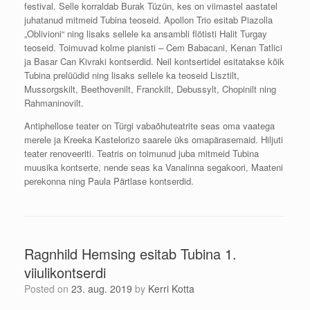
festival. Selle korraldab Burak Tüzün, kes on viimastel aastatel
juhatanud mitmeid Tubina teoseid. Apollon Trio esitab Piazolla
„Oblivioni“ ning lisaks sellele ka ansambli flötisti Halit Turgay
teoseid. Toimuvad kolme pianisti – Cem Babacani, Kenan Tatlici
ja Basar Can Kivraki kontserdid. Neil kontsertidel esitatakse kõik
Tubina prelüüdid ning lisaks sellele ka teoseid Lisztilt,
Mussorgskilt, Beethovenilt, Franckilt, Debussylt, Chopinilt ning
Rahmaninovilt.
Antiphellose teater on Türgi vabaõhuteatrite seas oma vaatega
merele ja Kreeka Kastelorizo saarele üks omapärasemaid. Hiljuti
teater renoveeriti. Teatris on toimunud juba mitmeid Tubina
muusika kontserte, nende seas ka Vanalinna segakoori, Maateni
perekonna ning Paula Pärtlase kontserdid.
Ragnhild Hemsing esitab Tubina 1.
viiulikontserdi
Posted on
23. aug. 2019
by
Kerri Kotta