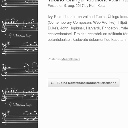
Posted on
9. aug. 2017
by
Kerri Kotta
Ivy Plus Libraries on valinud Tubina Ühingu kod
(
Contemporary Composers Web Archive)
. Hilju
Duke’i, John Hopkinsi, Harvardi, Princetoni, Yal
eestvedamisel. Projekti eesmärk on säilitada tän
potentsiaalselt kaduvate dokumentide kasutamine
Posted in
Määratlemata
.
Post navigation
←
Tubina Kontrabassikontserdi ettekanne