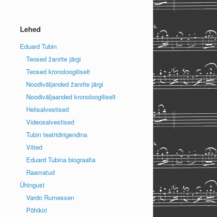
Lehed
Eduard Tubin
Teosed žanrite järgi
Teosed kronoloogiliselt
Noodiväljanded žanrite järgi
Noodiväljaanded kronoloogiliselt
Helisalvestised
Videosalvestised
Tubin teatridirigendina
Viited
Eduard Tubina biograafia
Raamatud
Ühingust
Vardo Rumessen
Põhikiri