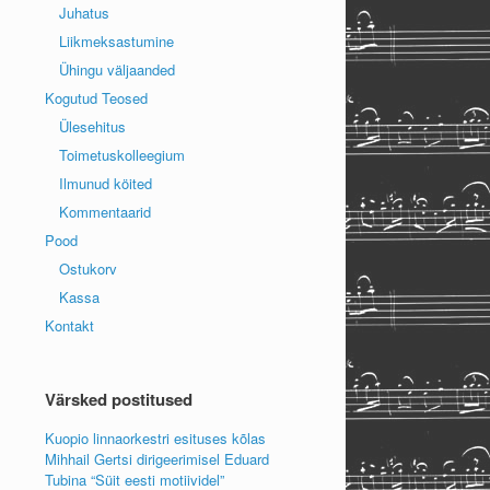
Juhatus
Liikmeksastumine
Ühingu väljaanded
Kogutud Teosed
Ülesehitus
Toimetuskolleegium
Ilmunud köited
Kommentaarid
Pood
Ostukorv
Kassa
Kontakt
Värsked postitused
Kuopio linnaorkestri esituses kõlas
Mihhail Gertsi dirigeerimisel Eduard
Tubina “Süit eesti motiividel”