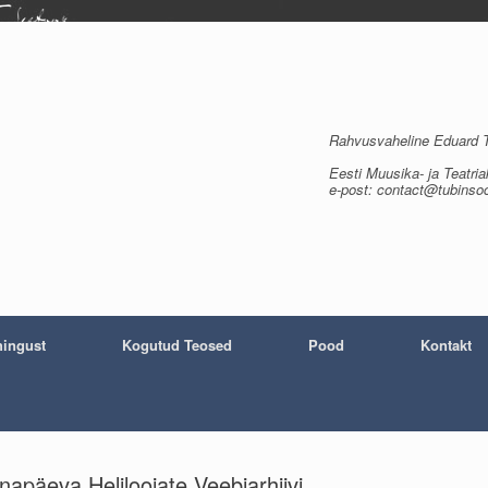
Rahvusvaheline Eduard Tu
Eesti Muusika- ja Teatria
e-post: contact@tubinso
ingust
Kogutud Teosed
Pood
Kontakt
napäeva Heliloojate Veebiarhiivi