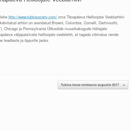
ulehe
http://www.tubinsociety.com/
oma Tänapäeva Heliloojate Veebiarhiivi
ti käivitatud arhiivi on arendatud Browni, Columbia, Cornelli, Dartmouthi,
e’i, Chicago ja Pennsylvania Ülikoolide muusikakogude töötajate
apäeva väljapaistvate heliloojate veebilehti, et tagada võimalus nende
 teadlaste ja õppurite jaoks.
Tubina teose ettekanne augustis 2017
→