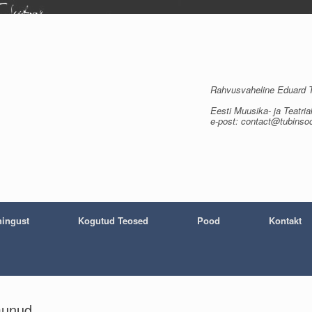
Rahvusvaheline Eduard Tu
Eesti Muusika- ja Teatria
e-post: contact@tubinso
ingust
Kogutud Teosed
Pood
Kontakt
lmunud