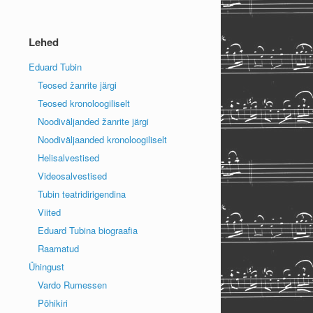
Lehed
Eduard Tubin
Teosed žanrite järgi
Teosed kronoloogiliselt
Noodiväljanded žanrite järgi
Noodiväljaanded kronoloogiliselt
Helisalvestised
Videosalvestised
Tubin teatridirigendina
Viited
Eduard Tubina biograafia
Raamatud
Ühingust
Vardo Rumessen
Põhikiri