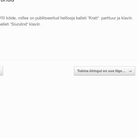
öide, milles on publitseeritud helilooja balleti ”Kratt” partituur ja klaviir.
eti ”Siurulind” klaviir.
Tubina ühingul on uus liige…
→