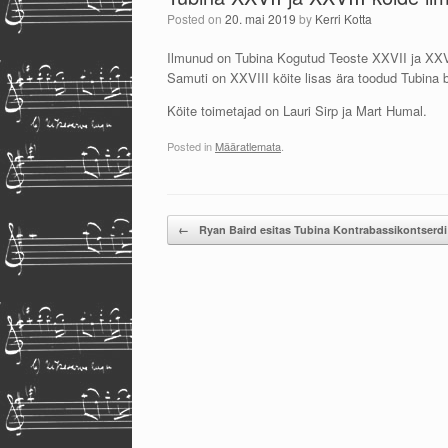
Posted on
20. mai 2019
by
Kerri Kotta
Ilmunud on Tubina Kogutud Teoste XXVII ja XXVIII k
Samuti on XXVIII köite lisas ära toodud Tubina ball
Köite toimetajad on Lauri Sirp ja Mart Humal.
Posted in
Määratlemata
.
Post navigation
←
Ryan Baird esitas Tubina Kontrabassikontserdi