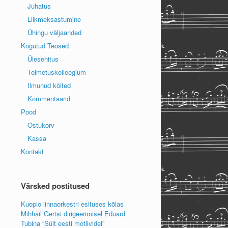
Juhatus
Liikmeksastumine
Ühingu väljaanded
Kogutud Teosed
Ülesehitus
Toimetuskolleegium
Ilmunud köited
Kommentaarid
Pood
Ostukorv
Kassa
Kontakt
Värsked postitused
Kuopio linnaorkestri esituses kõlas
Mihhail Gertsi dirigeerimisel Eduard
Tubina “Süit eesti motiividel”