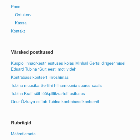
Pood
Ostukorv
Kassa
Kontakt
Värsked postitused
Kuopio linnaorkestri esituses kõlas Mihhail Gertsi dirigeerimisel
Eduard Tubina “Süit eesti motiividel”
Kontrabassikontsert Hiroshimas
Tubina muusika Berliini Filharmoonia suures saalis
Tubina Krati süit löökpillikvarteti esituses
Onur Özkaya esitab Tubina kontrabassikontserdi
Rubriigid
Määratlemata