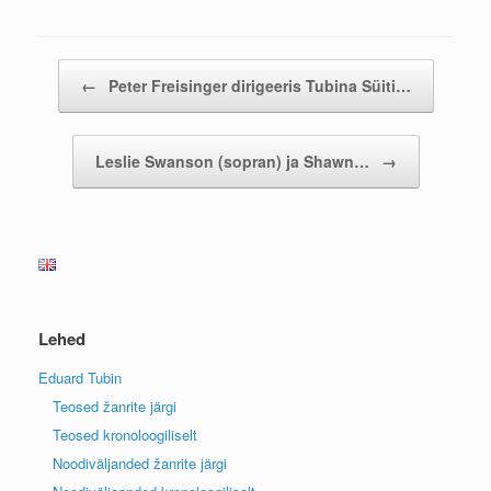
Post navigation
←
Peter Freisinger dirigeeris Tubina Süiti…
Leslie Swanson (sopran) ja Shawn…
→
Lehed
Eduard Tubin
Teosed žanrite järgi
Teosed kronoloogiliselt
Noodiväljanded žanrite järgi