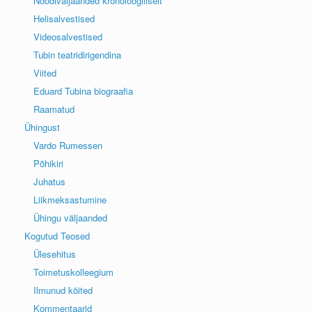
Noodiväljaanded kronoloogiliselt
Helisalvestised
Videosalvestised
Tubin teatridirigendina
Viited
Eduard Tubina biograafia
Raamatud
Ühingust
Vardo Rumessen
Põhikiri
Juhatus
Liikmeksastumine
Ühingu väljaanded
Kogutud Teosed
Ülesehitus
Toimetuskolleegium
Ilmunud köited
Kommentaarid