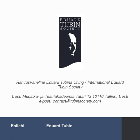
Skip
to
content
Rahvusvaheline Eduard Tubina Ühing / International Eduard
Tubin Society
Eesti Muusika- ja Teatriakadeemia Tatari 13 10116 Tallinn, Eesti
e-post: contact@tubinsociety.com
Esileht
Eduard Tubin