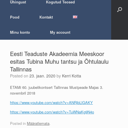
Ühingust
Kogutud Teosed
Pood
Kontakt
Minu konto
My account
Eesti Teaduste Akadeemia Meeskoor
esitas Tubina Muhu tantsu ja Õhtulaulu
Tallinnas
Posted on
23. jaan. 2020
by
Kerri Kotta
ETAMi 60. juubelikontsert Tallinnas Mustpeade Majas 3.
novembril 2018
https://www.youtube.com/watch?v=ANRjbLlGAKY
https://www.youtube.com/watch?v=TuWNaKg9N4o
Posted in
Määratlemata
.