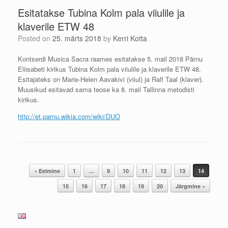
Esitatakse Tubina Kolm pala viiulile ja
klaverile ETW 48
Posted on
25. märts 2018
by
Kerri Kotta
Kontserdi Musica Sacra raames esitatakse 5. mail 2018 Pärnu
Eliisabeti kirikus Tubina Kolm pala viiulile ja klaverile ETW 48.
Esitajateks on Marie-Helen Aavakivi (viiul) ja Ralf Taal (klaver).
Muusikud esitavad sama teose ka 8. mail Tallinna metodisti
kirikus.
http://et.parnu.wikia.com/wiki/DUO
Post navigation
« Eelmine
1
…
9
10
11
12
13
14
15
16
17
18
19
20
Järgmine »