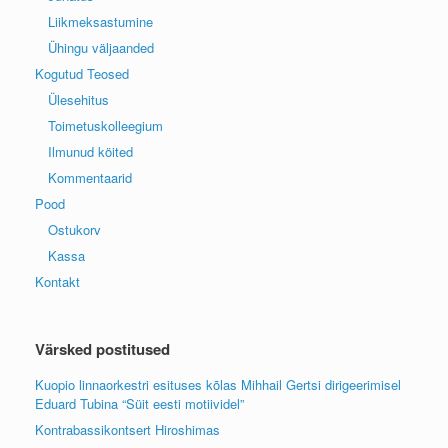
Liikmeksastumine
Ühingu väljaanded
Kogutud Teosed
Ülesehitus
Toimetuskolleegium
Ilmunud köited
Kommentaarid
Pood
Ostukorv
Kassa
Kontakt
Värsked postitused
Kuopio linnaorkestri esituses kõlas Mihhail Gertsi dirigeerimisel
Eduard Tubina “Süit eesti motiividel”
Kontrabassikontsert Hiroshimas