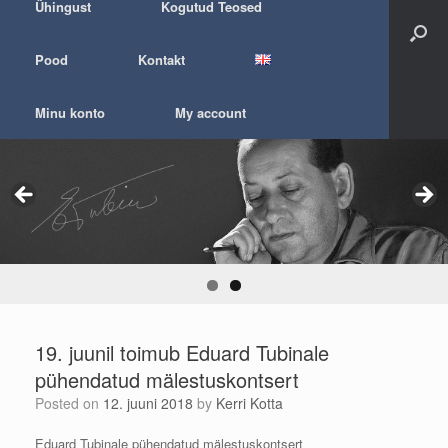
Ühingust
Kogutud Teosed
Pood
Kontakt
Minu konto
My account
19. juunil toimub Eduard Tubinale
pühendatud mälestuskontsert
Posted on
12. juuni 2018
by
Kerri Kotta
Eduard Tubinale pühendatud mälestuskontsert