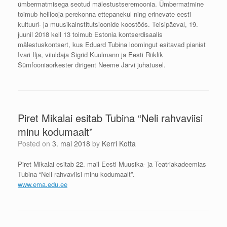
ümbermatmisega seotud mälestustseremoonia. Ümbermatmine
toimub helilooja perekonna ettepanekul ning erinevate eesti
kultuuri- ja muusikainstitutsioonide koostöös. Teisipäeval, 19.
juunil 2018 kell 13 toimub Estonia kontserdisaalis
mälestuskontsert, kus Eduard Tubina loomingut esitavad pianist
Ivari Ilja, viiuldaja Sigrid Kuulmann ja Eesti Riiklik
Sümfooniaorkester dirigent Neeme Järvi juhatusel.
Piret Mikalai esitab Tubina “Neli rahvaviisi
minu kodumaalt”
Posted on
3. mai 2018
by
Kerri Kotta
Piret Mikalai esitab 22. mail Eesti Muusika- ja Teatriakadeemias
Tubina “Neli rahvaviisi minu kodumaalt”.
www.ema.edu.ee