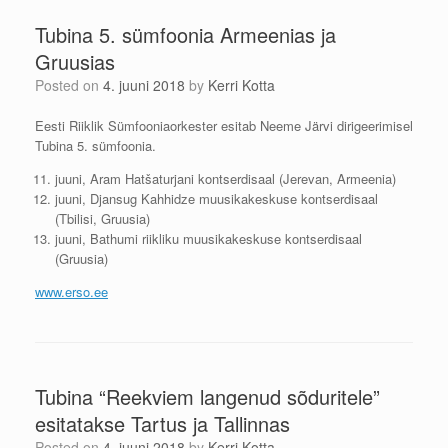
Tubina 5. sümfoonia Armeenias ja
Gruusias
Posted on
4. juuni 2018
by
Kerri Kotta
Eesti Riiklik Sümfooniaorkester esitab Neeme Järvi dirigeerimisel
Tubina 5. sümfoonia.
juuni, Aram Hatšaturjani kontserdisaal (Jerevan, Armeenia)
juuni, Djansug Kahhidze muusikakeskuse kontserdisaal
(Tbilisi, Gruusia)
juuni, Bathumi riikliku muusikakeskuse kontserdisaal
(Gruusia)
www.erso.ee
Tubina “Reekviem langenud sõduritele”
esitatakse Tartus ja Tallinnas
Posted on
4. juuni 2018
by
Kerri Kotta