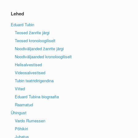
Lehed
Eduard Tubin
Teosed žanrite järgi
Teosed kronoloogiliselt
Noodiväljanded žanrite järgi
Noodiväljaanded kronoloogiliselt
Helisalvestised
Videosalvestised
Tubin teatridirigendina
Viited
Eduard Tubina biograafia
Raamatud
Ühingust
Vardo Rumessen
Põhikiri
Juhatus