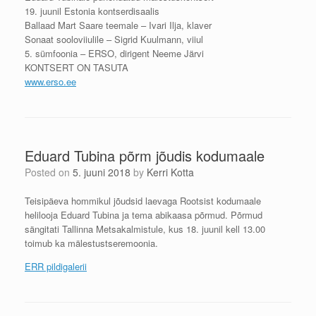
19. juunil Estonia kontserdisaalis
Ballaad Mart Saare teemale – Ivari Ilja, klaver
Sonaat sooloviiulile – Sigrid Kuulmann, viiul
5. sümfoonia – ERSO, dirigent Neeme Järvi
KONTSERT ON TASUTA
www.erso.ee
Eduard Tubina põrm jõudis kodumaale
Posted on
5. juuni 2018
by
Kerri Kotta
Teisipäeva hommikul jõudsid laevaga Rootsist kodumaale
helilooja Eduard Tubina ja tema abikaasa põrmud. Põrmud
sängitati Tallinna Metsakalmistule, kus 18. juunil kell 13.00
toimub ka mälestustseremoonia.
ERR pildigalerii