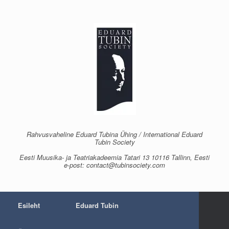
Skip
to
content
Rahvusvaheline Eduard Tubina Ühing / International Eduard
Tubin Society
Eesti Muusika- ja Teatriakadeemia Tatari 13 10116 Tallinn, Eesti
e-post: contact@tubinsociety.com
Esileht
Eduard Tubin