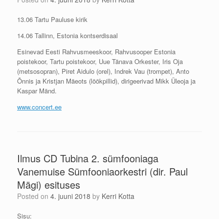
13.06 Tartu Pauluse kirik
14.06 Tallinn, Estonia kontserdisaal
Esinevad Eesti Rahvusmeeskoor, Rahvusooper Estonia
poistekoor, Tartu poistekoor, Uue Tänava Orkester, Iris Oja
(metsosopran), Piret Aidulo (orel), Indrek Vau (trompet), Anto
Õnnis ja Kristjan Mäeots (löökpillid), dirigeerivad Mikk Üleoja ja
Kaspar Mänd.
www.concert.ee
Ilmus CD Tubina 2. sümfooniaga
Vanemuise Sümfooniaorkestri (dir. Paul
Mägi) esituses
Posted on
4. juuni 2018
by
Kerri Kotta
Sisu: