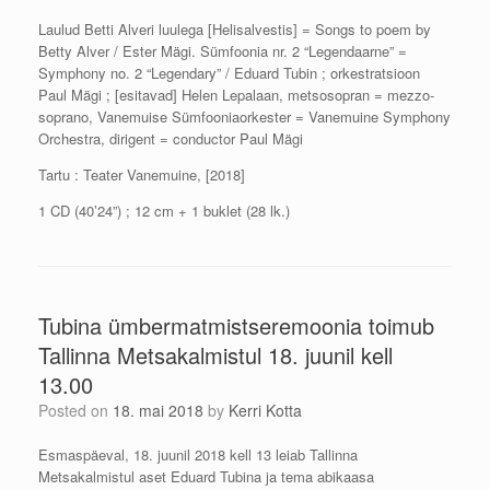
Laulud Betti Alveri luulega [Helisalvestis] = Songs to poem by
Betty Alver / Ester Mägi. Sümfoonia nr. 2 “Legendaarne” =
Symphony no. 2 “Legendary” / Eduard Tubin ; orkestratsioon
Paul Mägi ; [esitavad] Helen Lepalaan, metsosopran = mezzo-
soprano, Vanemuise Sümfooniaorkester = Vanemuine Symphony
Orchestra, dirigent = conductor Paul Mägi
Tartu : Teater Vanemuine, [2018]
1 CD (40’24”) ; 12 cm + 1 buklet (28 lk.)
Tubina ümbermatmistseremoonia toimub
Tallinna Metsakalmistul 18. juunil kell
13.00
Posted on
18. mai 2018
by
Kerri Kotta
Esmaspäeval, 18. juunil 2018 kell 13 leiab Tallinna
Metsakalmistul aset Eduard Tubina ja tema abikaasa