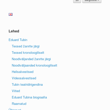
Lehed
Eduard Tubin
Teosed žanrite järgi
Teosed kronoloogiliselt
Noodiväljanded žanrite järgi
Noodiväljaanded kronoloogiliselt
Helisalvestised
Videosalvestised
Tubin teatridirigendina
Viited
Eduard Tubina biograafia
Raamatud
Ühingust