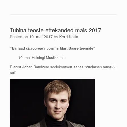
Tubina teoste ettekanded mais 2017
Posted on
19. mai 2017
by
Kerri Kotta
”Ballaad
chaconne’
i vormis Mart Saare teemale”
10. mai Helsingi Musiikkitalo
Pianist Johan Randvere soolokontsert sarjas ”Virolainen musiikki
soi”