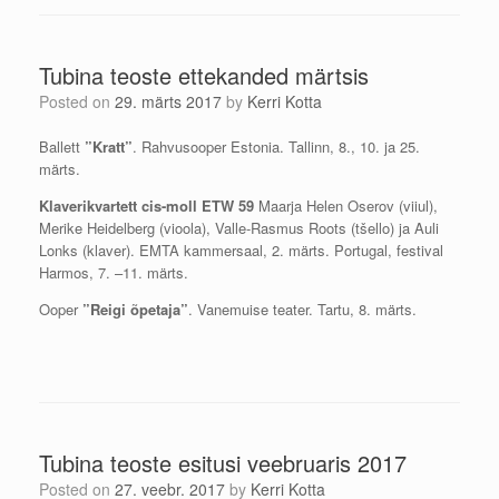
Tubina teoste ettekanded märtsis
Posted on
29. märts 2017
by
Kerri Kotta
Ballett
”Kratt”
. Rahvusooper Estonia. Tallinn, 8., 10. ja 25.
märts.
Klaverikvartett
cis-moll ETW 59
Maarja Helen Oserov (viiul),
Merike Heidelberg (vioola), Valle-Rasmus Roots (tšello) ja Auli
Lonks (klaver). EMTA kammersaal, 2. märts. Portugal, festival
Harmos, 7. –11. märts.
Ooper
”Reigi õpetaja”
. Vanemuise teater. Tartu, 8. märts.
Tubina teoste esitusi veebruaris 2017
Posted on
27. veebr. 2017
by
Kerri Kotta