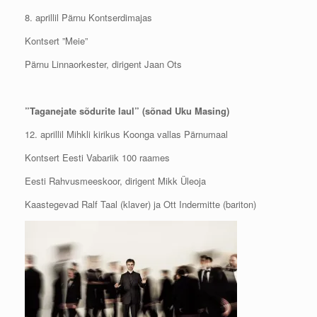
8. aprillil Pärnu Kontserdimajas
Kontsert ”Meie”
Pärnu Linnaorkester, dirigent Jaan Ots
”Taganejate sõdurite laul” (sõnad Uku Masing)
12. aprillil Mihkli kirikus Koonga vallas Pärnumaal
Kontsert Eesti Vabariik 100 raames
Eesti Rahvusmeeskoor, dirigent Mikk Üleoja
Kaastegevad Ralf Taal (klaver) ja Ott Indermitte (bariton)