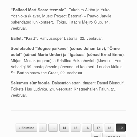
“Ballaad Mart Saare teemale”
. Takahiro Akiba ja Yuko
Yoshioka (klaver, Music Project Estonia) – Paavo Järvile
pühendatud lühikontsert. Tokio, Hitachi Mejiro Club, 14.
veebruar.
Ballett “Kratt”
. Rahvusooper Estonia, 22. veebruar.
Soololaulud ”Sügise päikene” (sõnad Juhan Liiv), “Õnne
ootel” (sõnad Marie Under) ja “Igatsus” (sõnad Ernst Enno)
.
Mirjam Mesak (sopran) ja Kristiina Rokashevich (klaver) – Eesti
Vabariigi 99. aastapäevale pühendatud kontsert. London kirikus
St. Bartholomew the Great, 22. veebruar.
Seitsmes sümfoonia
. Dalasinfoniettan, dirigent Daniel Blendulf.
Folkets Hus Ludvika, 24. veebruar, Kristinehallen Falun, 25.
veebruar.
Post navigation
« Eelmine
1
…
14
15
16
17
18
19
20
Järgmine »