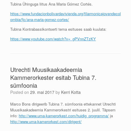
Tubina Ühinguga liitus Ana Maria Gómez Cortés.
https://www.fundacionbolivardavivienda.org/filarmonicajovendecol
ombia/fjc/ana-maria-gomez-cortes/
Tubina Kontrabassikontserti tema esituses saab kuulata:
https://www.youtube.com/watch?v=_gPVnnZTzKY
Utrechti Muusikaakadeemia
Kammerorkester esitab Tubina 7.
sümfoonia
Posted on
29. mai 2017
by
Kerri Kotta
Marco Bons dirigeerib Tubina 7. sümfoonia ettekannet Utrechti
Muusikaakadeemia Kammerorkestri esituses 2. juulil. Täpsem
info:
http://www.uma-kamerorkest.com/huidig_programma/
ja
http://www.uma-kamerorkest.com/dirigent/