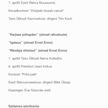
7. aprillil Eesti Rahva Muuseumis
Kevadkontsert ”Viisijada tõuseb vainult”
Tartu Ülikooli Kammerkoor, dirigent Triin Koch
”Karjase pühapäev” (sõnad rahvaluule)
”Igatsus” (sõnad Ernst Enno)
”Rändaja õhtulaul” (sõnad Ernst Enno)
7. aprillil Tartu Ülikooli Narva Kolledžis
8. aprillil Peterburi Jaani kirikus
Kontsert ”Püha paik”
Eesti Rahvusmeeskoor, dirigent Mikk Üleoja
Kaastegev Ene Salumäe orelil
Seitsmes sümfoonia