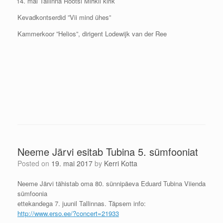
mai Tallinna Rootsi Mihkli kirik
Kevadkontserdid ”Vii mind ühes”
Kammerkoor ”Helios”, dirigent Lodewijk van der Ree
Neeme Järvi esitab Tubina 5. sümfooniat
Posted on
19. mai 2017
by
Kerri Kotta
Neeme Järvi tähistab oma 80. sünnipäeva Eduard Tubina Viienda
sümfoonia
ettekandega 7. juunil Tallinnas. Täpsem info:
http://www.erso.ee/?concert=21
933