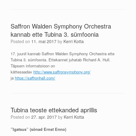
Saffron Walden Symphony Orchestra
kannab ette Tubina 3. sümfoonia
Posted on
11. mai 2017
by
Kerri Kotta
17. juunil kannab Saffron Walden Symphony Orchestra ette
Tubina 3. sümfoonia. Ettekannet juhatab Richard A. Hull.
Täpsem informatsioon on
kättesaadav
http://www.saffronsymphony.org/
ja
https://saffronhall.com/
Tubina teoste ettekanded aprillis
Posted on
27. apr. 2017
by
Kerri Kotta
”Igatsus” (sõnad Ernst Enno)