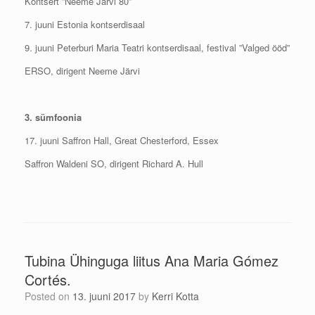
Kontsert ”Neeme Järvi 80”
7. juuni Estonia kontserdisaal
9. juuni Peterburi Maria Teatri kontserdisaal, festival ”Valged ööd”
ERSO, dirigent Neeme Järvi
3. sümfoonia
17. juuni Saffron Hall, Great Chesterford, Essex
Saffron Waldeni SO, dirigent Richard A. Hull
Tubina Ühinguga liitus Ana Maria Gómez
Cortés.
Posted on
13. juuni 2017
by
Kerri Kotta