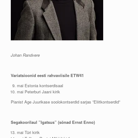
Johan Randvere
Variatsioonid eesti rahvaviisile ETW41
mai Estonia kontserdisaal
mai Peterburi Jaani kirik
Pianist Age Juurikase soolokontserdid sarjas ”Eliitkontserdid”
Segakoorilaul ”Igatsus” (sõnad Ernst Enno)
mai Türi kirik