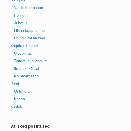
Vardo Rumessen
Põhikiri
Juhatus
Liikmeksastumine
Ühingu väljaanded
Kogutud Teosed
Ülesehitus
Toimetuskolleegium
Ilmunud köited
Kommentaarid
Pood
Ostukorv
Kassa
Kontakt
Värsked postitused