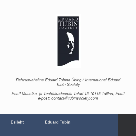
Skip
to
content
Rahvusvaheline Eduard Tubina Ühing / International Eduard
Tubin Society
Eesti Muusika- ja Teatriakadeemia Tatari 13 10116 Tallinn, Eesti
e-post: contact@tubinsociety.com
Esileht
Eduard Tubin