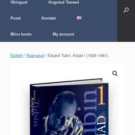
Ühingust
Kogutud Teosed
Pood
Kontakt
Minu konto
My account
Esileht
/
Raamatud
/ Eduard Tubin. Kirjad I (1929–1961).