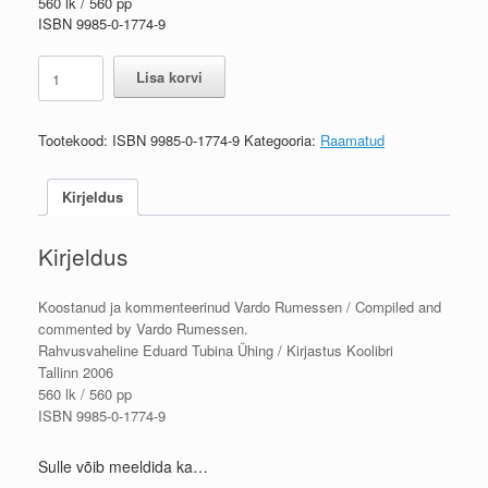
560 lk / 560 pp
ISBN 9985-0-1774-9
Eduard
Lisa korvi
Tubin.
Kirjad
I
Tootekood:
ISBN 9985-0-1774-9
Kategooria:
Raamatud
(1929–
1961).
kogus
Kirjeldus
Kirjeldus
Koostanud ja kommenteerinud Vardo Rumessen / Compiled and
commented by Vardo Rumessen.
Rahvusvaheline Eduard Tubina Ühing / Kirjastus Koolibri
Tallinn 2006
560 lk / 560 pp
ISBN 9985-0-1774-9
Sulle võib meeldida ka…