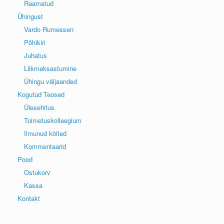
Raamatud
Ühingust
Vardo Rumessen
Põhikiri
Juhatus
Liikmeksastumine
Ühingu väljaanded
Kogutud Teosed
Ülesehitus
Toimetuskolleegium
Ilmunud köited
Kommentaarid
Pood
Ostukorv
Kassa
Kontakt