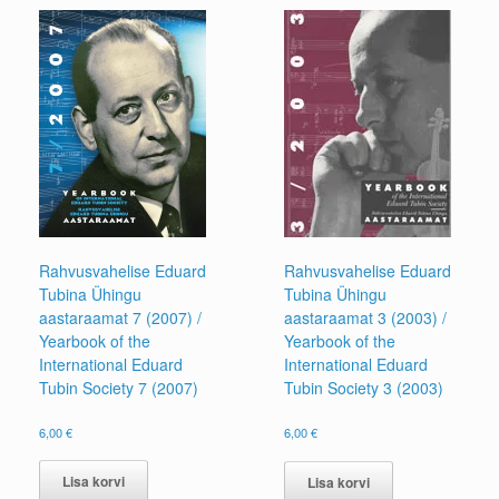
Rahvusvahelise Eduard
Rahvusvahelise Eduard
Tubina Ühingu
Tubina Ühingu
aastaraamat 7 (2007) /
aastaraamat 3 (2003) /
Yearbook of the
Yearbook of the
International Eduard
International Eduard
Tubin Society 7 (2007)
Tubin Society 3 (2003)
6,00
€
6,00
€
Lisa korvi
Lisa korvi