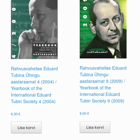
Rahvusvahelise Eduard
Rahvusvahelise Eduard
Tubina Ühingu
Tubina Ühingu
aastaraamat 9 (2009) /
aastaraamat 4 (2004) /
Yearbook of the
Yearbook of the
International Eduard
International Eduard
Tubin Society 9 (2009)
Tubin Society 4 (2004)
6,00
€
6,00
€
Lisa korvi
Lisa korvi