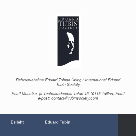
Skip
to
content
Rahvusvaheline Eduard Tubina Ühing / International Eduard
Tubin Society
Eesti Muusika- ja Teatriakadeemia Tatari 13 10116 Tallinn, Eesti
e-post: contact@tubinsociety.com
Esileht
Eduard Tubin