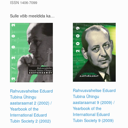
ISSN 1406-7099
Sulle võib meeldida ka…
Rahvusvahelise Eduard
Rahvusvahelise Eduard
Tubina Ühingu
Tubina Ühingu
aastaraamat 9 (2009) /
aastaraamat 2 (2002) /
Yearbook of the
Yearbook of the
International Eduard
International Eduard
Tubin Society 9 (2009)
Tubin Society 2 (2002)