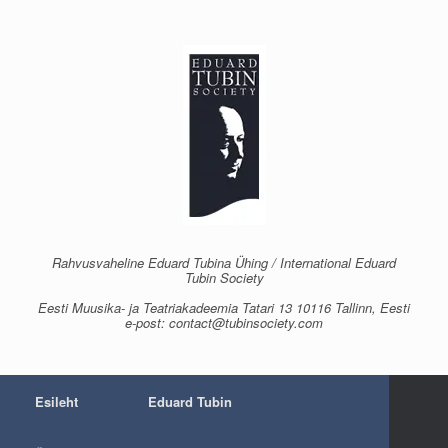
Skip
to
content
Rahvusvaheline Eduard Tubina Ühing / International Eduard
Tubin Society
Eesti Muusika- ja Teatriakadeemia Tatari 13 10116 Tallinn, Eesti
e-post: contact@tubinsociety.com
Esileht
Eduard Tubin