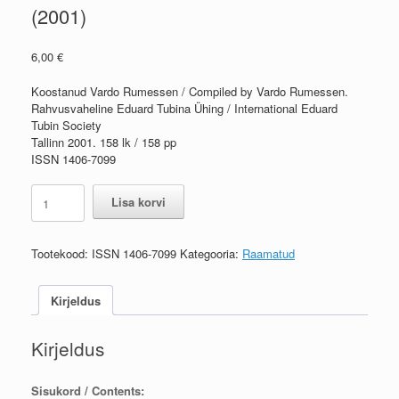
(2001)
6,00
€
Koostanud Vardo Rumessen / Compiled by Vardo Rumessen.
Rahvusvaheline Eduard Tubina Ühing / International Eduard
Tubin Society
Tallinn 2001. 158 lk / 158 pp
ISSN 1406-7099
Rahvusvahelise
Lisa korvi
Eduard
Tubina
Ühingu
Tootekood:
ISSN 1406-7099
Kategooria:
Raamatud
aastaraamat
1
(2001)
Kirjeldus
/
Yearbook
Kirjeldus
of
the
International
Sisukord / Contents:
Eduard