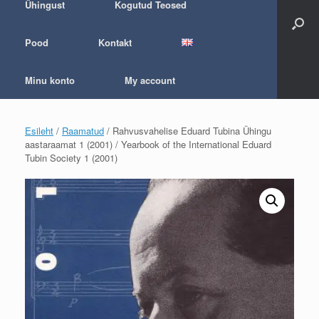
Ühingust
Kogutud Teosed
Pood
Kontakt
Minu konto
My account
Esileht
/
Raamatud
/ Rahvusvahelise Eduard Tubina Ühingu
aastaraamat 1 (2001) / Yearbook of the International Eduard
Tubin Society 1 (2001)