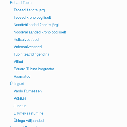
Eduard Tubin
Teosed žanrite järgi
Teosed kronoloogiliselt
Noodiväljanded žanrite järgi
Noodiväljaanded kronoloogiliselt
Helisalvestised
Videosalvestised
Tubin teatridirigendina
Viited
Eduard Tubina biograafia
Raamatud
Ühingust
Vardo Rumessen
Põhikiri
Juhatus
Liikmeksastumine
Ühingu väljaanded