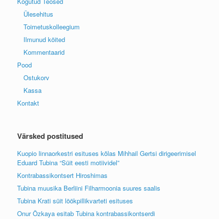
Kogutud Teosed
Ülesehitus
Toimetuskolleegium
Ilmunud köited
Kommentaarid
Pood
Ostukorv
Kassa
Kontakt
Värsked postitused
Kuopio linnaorkestri esituses kõlas Mihhail Gertsi dirigeerimisel
Eduard Tubina “Süit eesti motiividel”
Kontrabassikontsert Hiroshimas
Tubina muusika Berliini Filharmoonia suures saalis
Tubina Krati süit löökpillikvarteti esituses
Onur Özkaya esitab Tubina kontrabassikontserdi