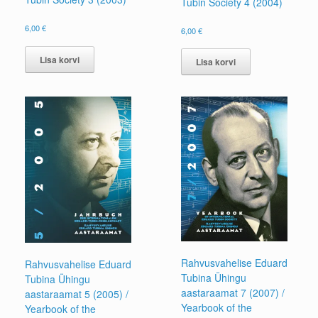
Tubin Society 4 (2004)
6,00
€
6,00
€
Lisa korvi
Lisa korvi
Rahvusvahelise Eduard
Rahvusvahelise Eduard
Tubina Ühingu
Tubina Ühingu
aastaraamat 7 (2007) /
aastaraamat 5 (2005) /
Yearbook of the
Yearbook of the