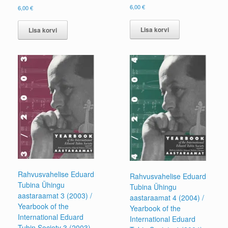
6,00
€
6,00
€
Lisa korvi
Lisa korvi
Rahvusvahelise Eduard
Rahvusvahelise Eduard
Tubina Ühingu
Tubina Ühingu
aastaraamat 3 (2003) /
aastaraamat 4 (2004) /
Yearbook of the
Yearbook of the
International Eduard
International Eduard
Tubin Society 3 (2003)