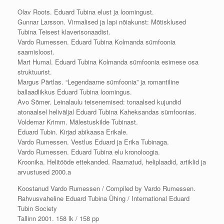
Tubin
Olav Roots. Eduard Tubina elust ja loomingust.
Society
Gunnar Larsson. Virmalised ja lapi nõiakunst: Mõtisklused
1
Tubina Teisest klaverisonaadist.
(2001)
Vardo Rumessen. Eduard Tubina Kolmanda sümfoonia
kogus
saamisloost.
Mart Humal. Eduard Tubina Kolmanda sümfoonia esimese osa
struktuurist.
Margus Pärtlas. “Legendaarne sümfoonia” ja romantiline
ballaadlikkus Eduard Tubina loomingus.
Avo Sõmer. Leinalaulu teisenemised: tonaalsed kujundid
atonaalsel heliväljal Eduard Tubina Kaheksandas sümfoonias.
Voldemar Krimm. Mälestuskilde Tubinast.
Eduard Tubin. Kirjad abikaasa Erikale.
Vardo Rumessen. Vestlus Eduard ja Erika Tubinaga.
Vardo Rumessen. Eduard Tubina elu kronoloogia.
Kroonika. Helitööde ettekanded. Raamatud, heliplaadid, artiklid ja
arvustused 2000.a
Koostanud Vardo Rumessen / Compiled by Vardo Rumessen.
Rahvusvaheline Eduard Tubina Ühing / International Eduard
Tubin Society
Tallinn 2001. 158 lk / 158 pp