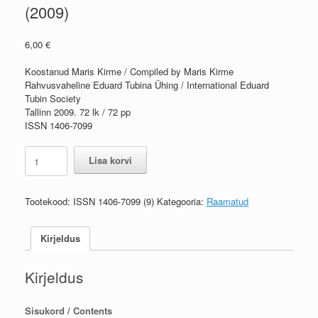
(2009)
6,00
€
Koostanud Maris Kirme / Compiled by Maris Kirme
Rahvusvaheline Eduard Tubina Ühing / International Eduard
Tubin Society
Tallinn 2009. 72 lk / 72 pp
ISSN 1406-7099
Rahvusvahelise
Lisa korvi
Eduard
Tubina
Ühingu
Tootekood:
ISSN 1406-7099 (9)
Kategooria:
Raamatud
aastaraamat
9
(2009)
Kirjeldus
/
Yearbook
Kirjeldus
of
the
International
Sisukord / Contents
Eduard