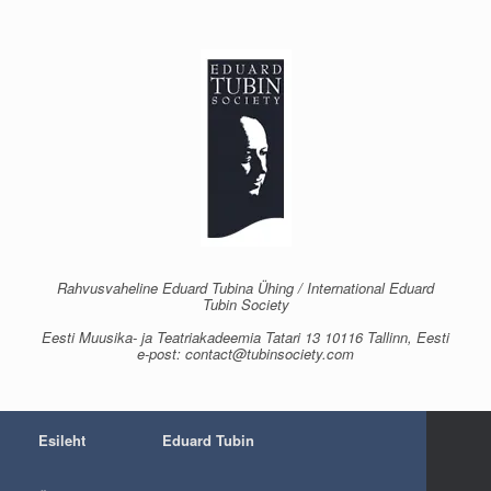
Skip
to
content
Rahvusvaheline Eduard Tubina Ühing / International Eduard
Tubin Society
Eesti Muusika- ja Teatriakadeemia Tatari 13 10116 Tallinn, Eesti
e-post: contact@tubinsociety.com
Esileht
Eduard Tubin