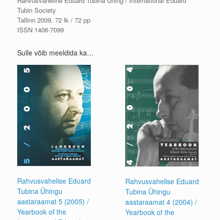
Rahvusvaheline Eduard Tubina Ühing / International Eduard
Tubin Society
Tallinn 2009. 72 lk / 72 pp
ISSN 1406-7099
Sulle võib meeldida ka…
Rahvusvahelise Eduard
Rahvusvahelise Eduard
Tubina Ühingu
Tubina Ühingu
aastaraamat 5 (2005) /
aastaraamat 4 (2004) /
Yearbook of the
Yearbook of the