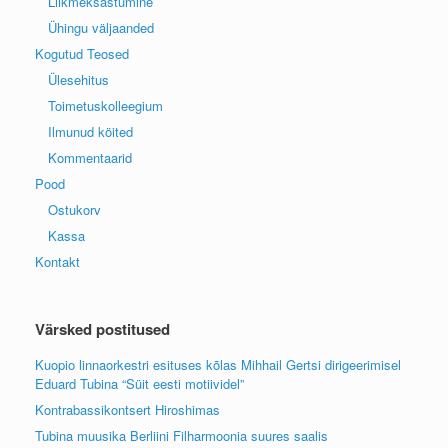
Liikmeksastumine
Ühingu väljaanded
Kogutud Teosed
Ülesehitus
Toimetuskolleegium
Ilmunud köited
Kommentaarid
Pood
Ostukorv
Kassa
Kontakt
Värsked postitused
Kuopio linnaorkestri esituses kõlas Mihhail Gertsi dirigeerimisel
Eduard Tubina “Süit eesti motiividel”
Kontrabassikontsert Hiroshimas
Tubina muusika Berliini Filharmoonia suures saalis