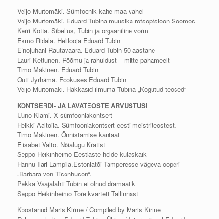
Tubin
Veijo Murtomäki. Sümfoonik kahe maa vahel
Society
Veijo Murtomäki. Eduard Tubina muusika retseptsioon Soomes
9
Kerri Kotta. Sibelius, Tubin ja orgaaniline vorm
(2009)
Esmo Ridala. Helilooja Eduard Tubin
kogus
Einojuhani Rautavaara. Eduard Tubin 50-aastane
Lauri Kettunen. Rõõmu ja rahuldust – mitte pahameelt
Timo Mäkinen. Eduard Tubin
Outi Jyrhämä. Fookuses Eduard Tubin
Veijo Murtomäki. Hakkasid ilmuma Tubina „Kogutud teosed“
KONTSERDI- JA LAVATEOSTE ARVUSTUSI
Uuno Klami. X sümfooniakontsert
Heikki Aaltoila. Sümfooniakontsert eesti meistriteostest.
Timo Mäkinen. Õnnistamise kantaat
Elisabet Valto. Nõialugu Kratist
Seppo Heikinheimo Eestlaste helde külaskäik
Hannu-Ilari Lampila.Estoniatõi Tamperesse vägeva ooperi
„Barbara von Tisenhusen“.
Pekka Vaajalahti Tubin ei olnud dramaatik
Seppo Heikinheimo Tore kvartett Tallinnast
Koostanud Maris Kirme / Compiled by Maris Kirme