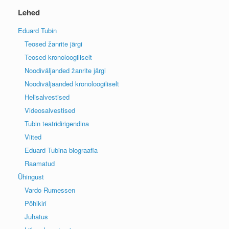
Lehed
Eduard Tubin
Teosed žanrite järgi
Teosed kronoloogiliselt
Noodiväljanded žanrite järgi
Noodiväljaanded kronoloogiliselt
Helisalvestised
Videosalvestised
Tubin teatridirigendina
Viited
Eduard Tubina biograafia
Raamatud
Ühingust
Vardo Rumessen
Põhikiri
Juhatus