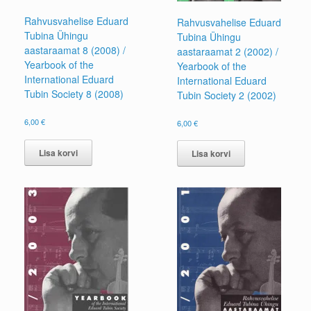
Rahvusvahelise Eduard
Rahvusvahelise Eduard
Tubina Ühingu
Tubina Ühingu
aastaraamat 8 (2008) /
aastaraamat 2 (2002) /
Yearbook of the
Yearbook of the
International Eduard
International Eduard
Tubin Society 8 (2008)
Tubin Society 2 (2002)
6,00
€
6,00
€
Lisa korvi
Lisa korvi