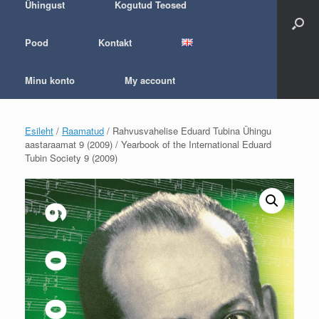
Ühingust
Kogutud Teosed
Pood
Kontakt
Minu konto
My account
Esileht
/
Raamatud
/ Rahvusvahelise Eduard Tubina Ühingu
aastaraamat 9 (2009) / Yearbook of the International Eduard
Tubin Society 9 (2009)