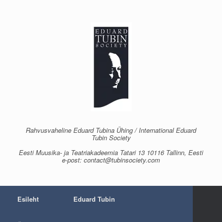
Skip
to
content
Rahvusvaheline Eduard Tubina Ühing / International Eduard
Tubin Society
Eesti Muusika- ja Teatriakadeemia Tatari 13 10116 Tallinn, Eesti
e-post: contact@tubinsociety.com
Esileht
Eduard Tubin