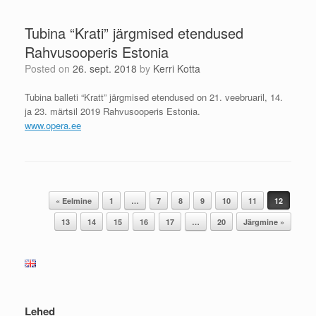
Tubina “Krati” järgmised etendused
Rahvusooperis Estonia
Posted on
26. sept. 2018
by
Kerri Kotta
Tubina balleti “Kratt” järgmised etendused on 21. veebruaril, 14.
ja 23. märtsil 2019 Rahvusooperis Estonia.
www.opera.ee
Post navigation
« Eelmine
1
…
7
8
9
10
11
12
13
14
15
16
17
…
20
Järgmine »
Lehed