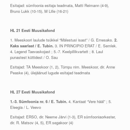
Esitajad: sümfoonia esitaja teadmata, Matti Reimann (4-9),
Bruno Lukk (10-15), M Lille (16-21)
HL 21 Eesti Muusikafond
1. Meeskoori laulude tsükkel “Mälestusi isast” / G. Ernesaks.
2.
Kaks saarlast / E. Tubin.
3. IN PRINCIPIO ERAT / E. Semlek.
4. Legend Taevaskojast ; 5.-7. Keelpillikvartett ; 8. Laul
punastest küttidest / O. Sau
Esitajad: TA Meeskoor (1, 2), Türnpu nim. Meeskoor, dir. Anne
Peaske (4), ülejäänud lugude esitajad teadmata
HL 27 Eesti Muusikafond
1.-3. Sümfoonia nr. 6 / E. Tubin.
4. Kantaat “Vere hääl” ; 5.
Eleegia / L. Veevo
Esitajad: ERSO, dir. Neeme Järvi (1-3), ER sümfooniaorkester,
dir. R. Matsov (4, 5), ER segakoor (4)