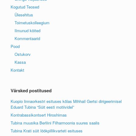
Kogutud Teosed
Ülesehitus
Toimetuskolleegium
Ilmunud köited
Kommentaarid
Pood
Ostukorv
Kassa
Kontakt
Värsked postitused
Kuopio linnaorkestri esituses kõlas Mihhail Gertsi dirigeerimisel
Eduard Tubina “Süit eesti motiividel”
Kontrabassikontsert Hiroshimas
Tubina muusika Berliini Filharmoonia suures saalis
Tubina Krati süit löökpillikvarteti esituses