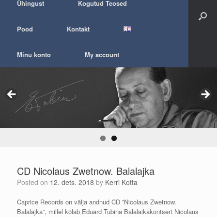
Ühingust
Kogutud Teosed
Pood
Kontakt
Minu konto
My account
CD Nicolaus Zwetnow. Balalajka
Posted on
12. dets. 2018
by
Kerri Kotta
Caprice Records on välja andnud CD ”Nicolaus Zwetnow.
Balalajka”, millel kõlab Eduard Tubina Balalaikakontsert Nicolaus