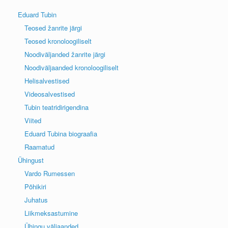
Eduard Tubin
Teosed žanrite järgi
Teosed kronoloogiliselt
Noodiväljanded žanrite järgi
Noodiväljaanded kronoloogiliselt
Helisalvestised
Videosalvestised
Tubin teatridirigendina
Viited
Eduard Tubina biograafia
Raamatud
Ühingust
Vardo Rumessen
Põhikiri
Juhatus
Liikmeksastumine
Ühingu väljaanded