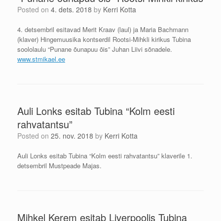
Posted on
4. dets. 2018
by
Kerri Kotta
4. detsembril esitavad Merit Kraav (laul) ja Maria Bachmann
(klaver) Hingemuusika kontserdil Rootsi-Mihkli kirikus Tubina
soololaulu “Punane õunapuu õis” Juhan Liivi sõnadele.
www.stmikael.ee
Auli Lonks esitab Tubina “Kolm eesti
rahvatantsu”
Posted on
25. nov. 2018
by
Kerri Kotta
Auli Lonks esitab Tubina “Kolm eesti rahvatantsu” klaverile 1.
detsembril Mustpeade Majas.
Mihkel Kerem esitab Liverpoolis Tubina