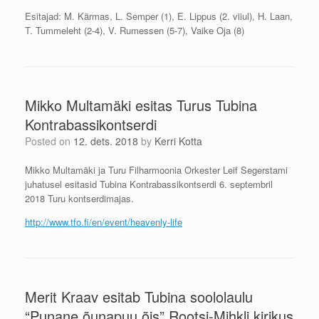
Esitajad: M. Kärmas, L. Semper (1), E. Lippus (2. viiul), H. Laan,
T. Tummeleht (2-4), V. Rumessen (5-7), Vaike Oja (8)
Mikko Multamäki esitas Turus Tubina
Kontrabassikontserdi
Posted on
12. dets. 2018
by
Kerri Kotta
Mikko Multamäki ja Turu Filharmoonia Orkester Leif Segerstami
juhatusel esitasid Tubina Kontrabassikontserdi 6. septembril
2018 Turu kontserdimajas.
http://www.tfo.fi/en/event/heavenly-life
Merit Kraav esitab Tubina soololaulu
“Punane õunapuu õis” Rootsi-Mihkli kirikus