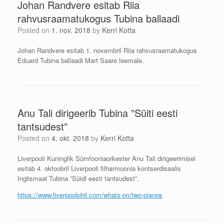
Johan Randvere esitab Riia
rahvusraamatukogus Tubina ballaadi
Posted on
1. nov. 2018
by
Kerri Kotta
Johan Randvere esitab 1. novembril Riia rahvusraamatukogus
Eduard Tubina ballaadi Mart Saare teemale.
Anu Tali dirigeerib Tubina ”Süiti eesti
tantsudest”
Posted on
4. okt. 2018
by
Kerri Kotta
Liverpooli Kuninglik Sümfooniaorkester Anu Tali dirigeerimisel
esitab 4. oktoobril Liverpooli filharmoonia kontserdisaalis
Inglismaal Tubina ”Süidi eesti tantsudest”.
https://www.liverpoolphil.com/whats-on/two-pianos