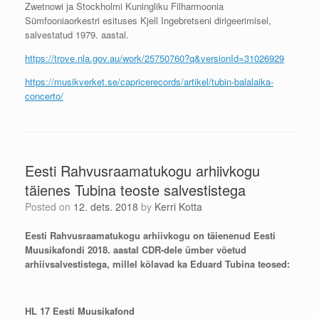
Zwetnowi ja Stockholmi Kuningliku Filharmoonia
Sümfooniaorkestri esituses Kjell Ingebretseni dirigeerimisel,
salvestatud 1979. aastal.
https://trove.nla.gov.au/work/25750760?q&versionId=31026929
https://musikverket.se/capricerecords/artikel/tubin-balalaika-
concerto/
Eesti Rahvusraamatukogu arhiivkogu
täienes Tubina teoste salvestistega
Posted on
12. dets. 2018
by
Kerri Kotta
Eesti Rahvusraamatukogu arhiivkogu on täienenud Eesti
Muusikafondi 2018. aastal CDR-dele ümber võetud
arhiivsalvestistega, millel kõlavad ka Eduard Tubina teosed:
HL 17 Eesti Muusikafond